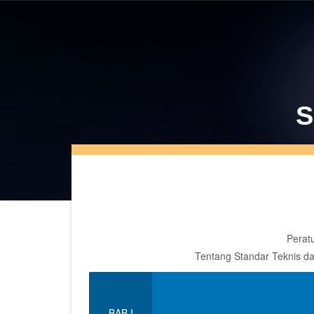
S
Perat
Tentang Standar Teknis d
BAB I