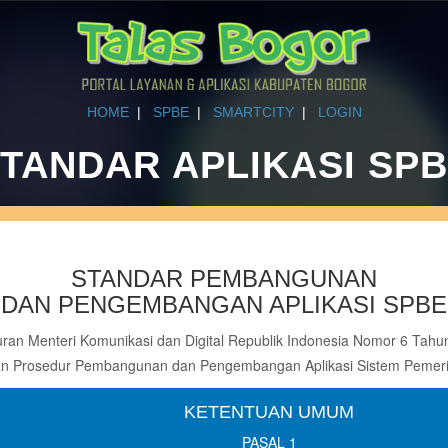
HOME
|
SPBE
|
SMARTCITY
|
LOGIN
TANDAR APLIKASI SP
STANDAR PEMBANGUNAN
DAN PENGEMBANGAN APLIKASI SPBE
uran Menteri Komunikasi dan Digital Republik Indonesia Nomor 6 Tahu
an Prosedur Pembangunan dan Pengembangan Aplikasi Sistem Pemerin
KETENTUAN UMUM
PASAL 1